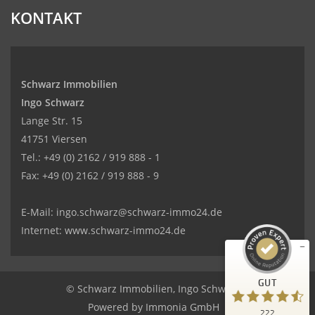
KONTAKT
Schwarz Immobilien
Ingo Schwarz
Lange Str. 15
41751 Viersen
Kundenbewertungen und Erfahrungen zu
Tel.: +49 (0) 2162 / 919 888 - 1
SCHWARZ Immobilien Ingo Schwarz
Fax: +49 (0) 2162 / 919 888 - 9
GUT
%
100
E-Mail: ingo.schwarz@schwarz-immo24.de
Empfehlungen auf
ProvenExpert.com
5,00
/
4,31
Internet: www.schwarz-immo24.de
8
214
Bewertungen auf
6
Bewertungen von
GUT
ProvenExpert.com
anderen Quellen
© Schwarz Immobilien, Ingo Schwarz
Powered by
Immonia GmbH
222