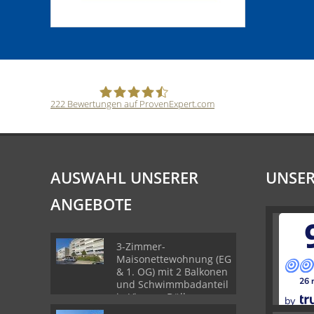
222
Bewertungen auf ProvenExpert.com
SCHWARZ Immobilien Ingo Schwarz
AUSWAHL UNSERER
UNSE
ANGEBOTE
3-Zimmer-
Maisonettewohnung (EG
& 1. OG) mit 2 Balkonen
26 
und Schwimmbadanteil
in Viersen-Dülken
by