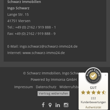
Schwarz Immobilien
Ingo Schwarz
Lange Str. 15
41751 Viersen
Tel.: +49 (0) 2162 / 919 888 - 1
Fax: +49 (0) 2162 / 919 888 - 9
Kundenbewertungen und Erfahrungen zu
SCHWARZ Immobilien Ingo Schwarz
E-Mail: ingo.schwarz@schwarz-immo24.de
Internet: www.schwarz-immo24.de
GUT
%
100
Empfehlungen auf
ProvenExpert.com
5,00
/
4,31
© Schwarz Immobilien, Ingo Schwarz
8
214
Powered by
Immonia GmbH
Bewertungen auf
6
Bewertungen von
Impressum
Datenschutz
Widerrufsbelehrung
GUT
ProvenExpert.com
anderen Quellen
Vertrag widerrufen
222
Blick aufs ProvenExpert-Profil werfen
Kundenbewertungen
02.07.2026
Authentizität