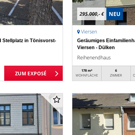
NEU
295.000,- €
Viersen
tellplatz in Tönisvorst-
Geräumiges Einfamilienh
Viersen - Dülken
Reihenendhaus
178 m²
6
ZUM EXPOSÉ
WOHNFLÄCHE
ZIMMER
O