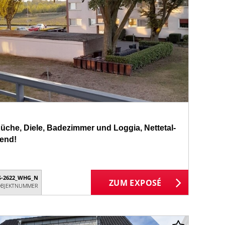
che, Diele, Badezimmer und Loggia, Nettetal-
dend!
S-2622_WHG_N
ZUM EXPOSÉ
BJEKTNUMMER