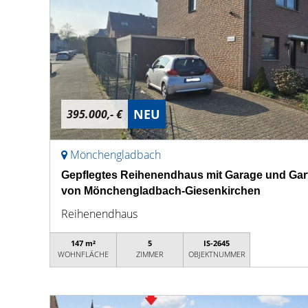
NEU
395.000,- €
Mönchengladbach
Gepflegtes Reihenendhaus mit Garage und Gar
von Mönchengladbach-Giesenkirchen
Reihenendhaus
147 m²
5
IS-2645
WOHNFLÄCHE
ZIMMER
OBJEKTNUMMER