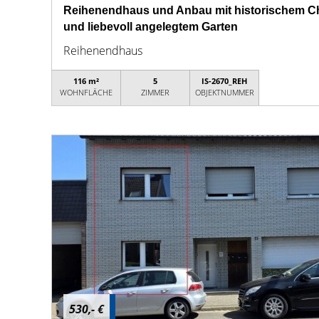
Reihenendhaus und Anbau mit historischem Ch
und liebevoll angelegtem Garten
Reihenendhaus
116 m²
5
IS-2670_REH
WOHNFLÄCHE
ZIMMER
OBJEKTNUMMER
530,- €