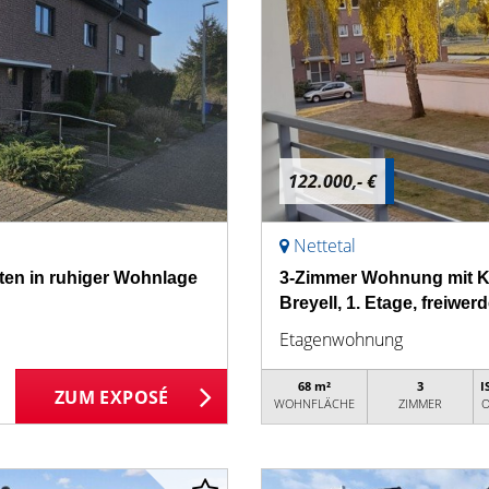
122.000,- €
Nettetal
ten in ruhiger Wohnlage
3-Zimmer Wohnung mit Kü
Breyell, 1. Etage, freiwer
Etagenwohnung
68 m²
3
I
ZUM EXPOSÉ
WOHNFLÄCHE
ZIMMER
O