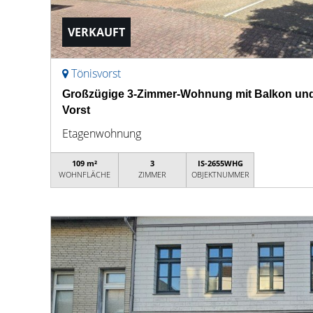
VERKAUFT
Tönisvorst
Großzügige 3-Zimmer-Wohnung mit Balkon und S
Vorst
Etagenwohnung
109 m²
3
IS-2655WHG
WOHNFLÄCHE
ZIMMER
OBJEKTNUMMER