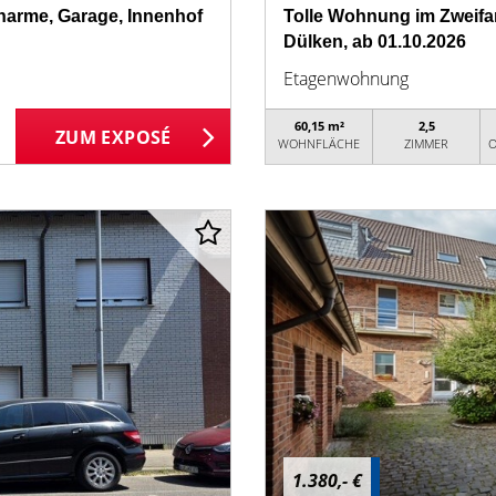
arme, Garage, Innenhof
Tolle Wohnung im Zweifam
Dülken, ab 01.10.2026
Etagenwohnung
60,15 m²
2,5
ZUM EXPOSÉ
WOHNFLÄCHE
ZIMMER
O
1.380,- €