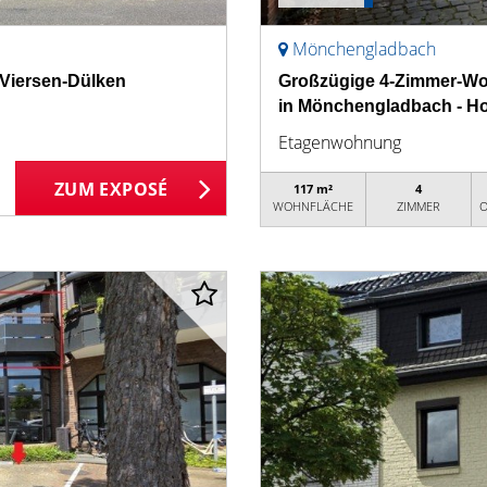
Mönchengladbach
Viersen-Dülken
Großzügige 4-Zimmer-Wo
in Mönchengladbach - Hol
Etagenwohnung
ZUM EXPOSÉ
117 m²
4
WOHNFLÄCHE
ZIMMER
O