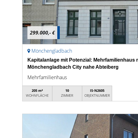
299.000,- €
Mönchengladbach
Kapitalanlage mit Potenzial: Mehrfamilienhaus
Mönchengladbach City nahe Abteiberg
Mehrfamilienhaus
205 m²
10
IS-N2605
WOHNFLÄCHE
ZIMMER
OBJEKTNUMMER