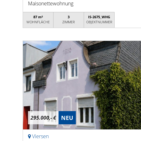
Maisonettewohnung
87 m²
3
IS-2675_WHG
WOHNFLÄCHE
ZIMMER
OBJEKTNUMMER
NEU
295.000,- €
Viersen