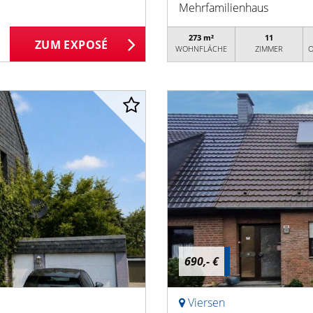
Mehrfamilienhaus
273 m²
11
ZUM EXPOSÉ
WOHNFLÄCHE
ZIMMER
O
690,- €
Viersen