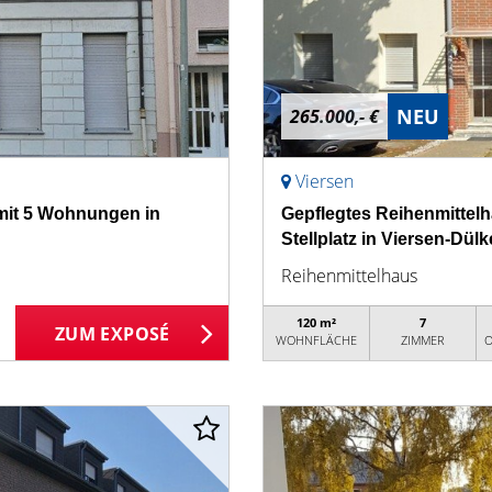
NEU
265.000,- €
Viersen
 mit 5 Wohnungen in
Gepflegtes Reihenmittel
Stellplatz in Viersen-Dül
Reihenmittelhaus
120 m²
7
ZUM EXPOSÉ
WOHNFLÄCHE
ZIMMER
O