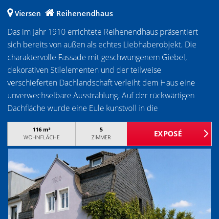
Viersen
Reihenendhaus
Das im Jahr 1910 errichtete Reihenendhaus präsentiert
sich bereits von außen als echtes Liebhaberobjekt. Die
charaktervolle Fassade mit geschwungenem Giebel,
dekorativen Stilelementen und der teilweise
verschieferten Dachlandschaft verleiht dem Haus eine
unverwechselbare Ausstrahlung. Auf der rückwärtigen
Dachfläche wurde eine Eule kunstvoll in die
Schieferdeckung eingearbeitet - ein liebevoller Hinweis
116 m²
5
auf die Verbundenheit der bisherigen Eigentümer mit der
WOHNFLÄCHE
ZIMMER
Vogelwelt.Auch hinter dem Haus setzt sich der besondere
Charakter fort. Das rund 692 m² große und mehr als 60
Meter lange Grundstück wurde über viele Jahre liebevoll
angelegt und bietet mehrere Terrassen, geschützte
Sitzplätze, Obstbäume und verschiedene Gartenbereiche.
Die Bepflanzung und die Rückzugsorte verleihen dem