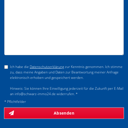
Ich habe die
Datenschutzerklärung
zur Kenntnis genommen. Ich stimme
zu, dass meine Angaben und Daten zur Beantwortung meiner Anfrage
elektronisch erhoben und gespeichert werden.
Hinweis: Sie können Ihre Einwilligung jederzeit für die Zukunft per E-Mail
an info@schwarz-immo24.de widerrufen. *
* Pflichtfelder
Absenden