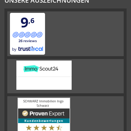
9
,6
26 reviews
by