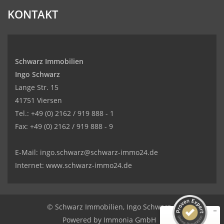
KONTAKT
Schwarz Immobilien
Ingo Schwarz
Lange Str. 15
41751 Viersen
Tel.: +49 (0) 2162 / 919 888 - 1
Fax: +49 (0) 2162 / 919 888 - 9
Kundenbewertungen und Erfahrungen zu
SCHWARZ Immobilien Ingo Schwarz
E-Mail: ingo.schwarz@schwarz-immo24.de
Internet: www.schwarz-immo24.de
GUT
%
100
Empfehlungen auf
ProvenExpert.com
5,00
/
4,31
© Schwarz Immobilien, Ingo Schwarz
8
214
Powered by
Immonia GmbH