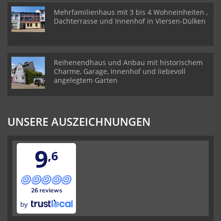
Mehrfamilienhaus mit 3 bis 4 Wohneinheiten ,
Dachterrasse und Innenhof in Viersen-Dülken
Reihenendhaus und Anbau mit historischem
Charme, Garage, Innenhof und liebevoll
angelegtem Garten
UNSERE AUSZEICHNUNGEN
9
,6
26 reviews
by