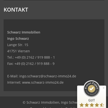
KONTAKT
Schwarz Immobilien
Ingo Schwarz
Lange Str. 15
41751 Viersen
Kundenbewertungen und Erfahrungen zu
Tel.: +49 (0) 2162 / 919 888 - 1
SCHWARZ Immobilien Ingo Schwarz
Fax: +49 (0) 2162 / 919 888 - 9
GUT
%
100
E-Mail: ingo.schwarz@schwarz-immo24.de
Empfehlungen auf
ProvenExpert.com
5,00
/
4,31
Internet: www.schwarz-immo24.de
8
214
Bewertungen auf
6
Bewertungen von
GUT
ProvenExpert.com
anderen Quellen
© Schwarz Immobilien, Ingo Schwarz