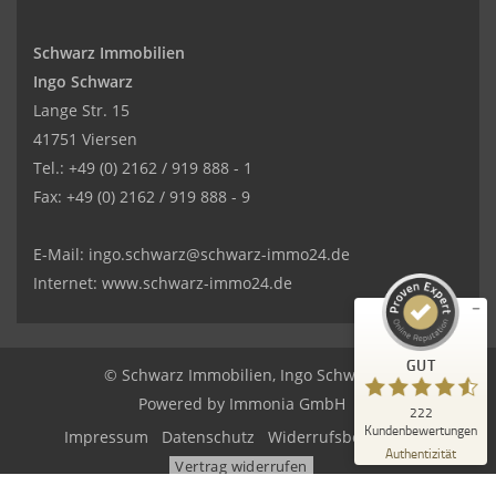
Schwarz Immobilien
Ingo Schwarz
Lange Str. 15
41751 Viersen
Kundenbewertungen und Erfahrungen zu
Tel.: +49 (0) 2162 / 919 888 - 1
SCHWARZ Immobilien Ingo Schwarz
Fax: +49 (0) 2162 / 919 888 - 9
GUT
%
100
E-Mail: ingo.schwarz@schwarz-immo24.de
Empfehlungen auf
ProvenExpert.com
5,00
/
4,31
Internet: www.schwarz-immo24.de
8
214
Bewertungen auf
6
Bewertungen von
GUT
ProvenExpert.com
anderen Quellen
© Schwarz Immobilien, Ingo Schwarz
Powered by
Immonia GmbH
222
Blick aufs ProvenExpert-Profil werfen
Kundenbewertungen
Impressum
Datenschutz
Widerrufsbelehrung
02.07.2026
Authentizität
Vertrag widerrufen