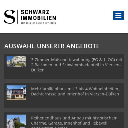
AUSWAHL UNSERER ANGEBOTE
3-Zimmer-Maisonettewohnung (EG & 1. OG) mit
2 Balkonen und Schwimmbadanteil in Viersen-
Dülken
Mehrfamilienhaus mit 3 bis 4 Wohneinheiten ,
Dachterrasse und Innenhof in Viersen-Dülken
Reihenendhaus und Anbau mit historischem
Charme, Garage, Innenhof und liebevoll