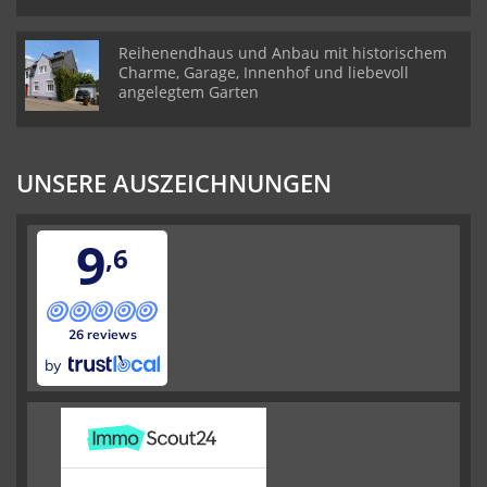
Reihenendhaus und Anbau mit historischem
Charme, Garage, Innenhof und liebevoll
angelegtem Garten
UNSERE AUSZEICHNUNGEN
9
,6
26 reviews
by