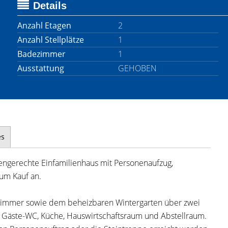
Details
Anzahl Etagen
2
Anzahl Stellplätze
1
Badezimmer
1
Ausstattung
GEHOBEN
es
engerechte Einfamilienhaus mit Personenaufzug,
um Kauf an.
zimmer sowie dem beheizbaren Wintergarten über zwei
Gäste-WC, Küche, Hauswirtschaftsraum und Abstellraum.