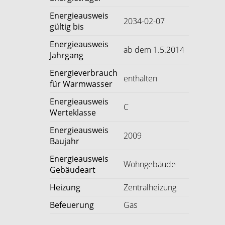
Energieausweis
2034-02-07
gültig bis
Energieausweis
ab dem 1.5.2014
Jahrgang
Energieverbrauch
enthalten
für Warmwasser
Energieausweis
C
Werteklasse
Energieausweis
2009
Baujahr
Energieausweis
Wohngebäude
Gebäudeart
Heizung
Zentralheizung
Befeuerung
Gas