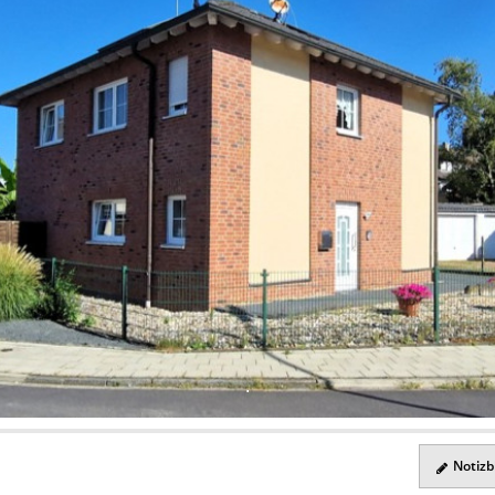
.
Notizbl