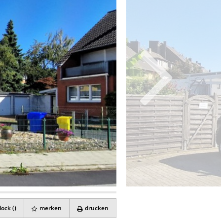
ock (
)
merken
drucken