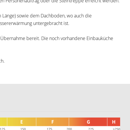
n Personenauftrag oder die Steintreppe erreicht werden.
8 m Länge) sowie dem Dachboden, wo auch die
assererwärmung untergebracht ist.
zur Übernahme bereit. Die noch vorhandene Einbauküche
ch.