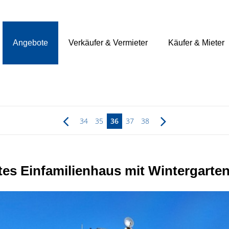
Angebote
Verkäufer & Vermieter
Käufer & Mieter
34
35
36
37
38
es Einfamilienhaus mit Wintergarte